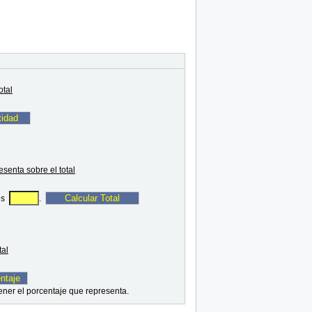
otal
esenta sobre el total
 es
.
tal
ener el porcentaje que representa.