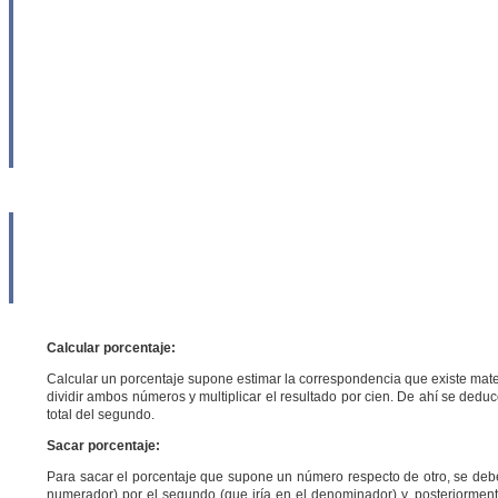
Calcular porcentaje
:
Calcular un porcentaje
supone estimar la correspondencia que existe mat
dividir ambos números y multiplicar el resultado por cien. De ahí se dedu
total del segundo.
Sacar porcentaje
:
Para sacar el porcentaje que supone un número respecto de otro, se debe r
numerador) por el segundo (que iría en el denominador) y, posteriorment