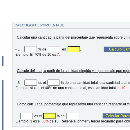
CALCULAR EL PORCENTAJE
Calcular una cantidad, a partir del porcentaje que representa sobre un t
- El
% de
es
.
Ejemplo: El 70% de 10 es
7
.
Calculo del total, a partir de la cantidad elegida y el porcentaje que repr
- Si
es el
% de una cantidad total, esa cantidad total
Ejemplo: si 4 es el 40% de una cantidad total, esa cantidad total es
10
.
Como calcular el porcentaje que representa una cantidad respecto al to
-
es el
% de
.
Ejemplo: 3 es el
30%
de 10. Rellene el primer y tercer recuadro para obt